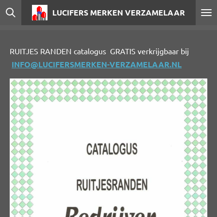
Ga
LUCIFERS MERKEN VERZAMELAAR
direct
naar
de
RUITJES RANDEN catalogus GRATIS verkrijgbaar bij
hoofdinhoud
INFO@LUCIFERSMERKEN-VERZAMELAAR.NL